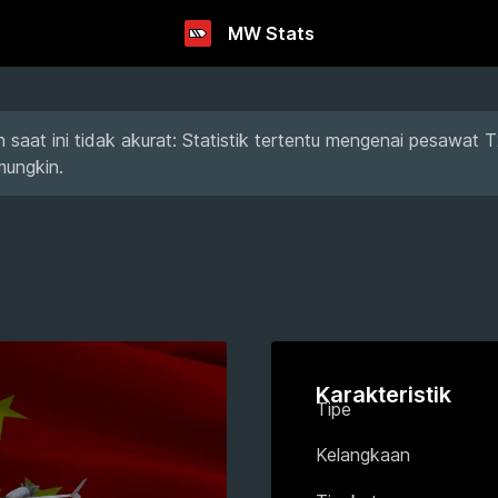
MW Stats
 saat ini tidak akurat: Statistik tertentu mengenai pesawat
mungkin.
Karakteristik
Tipe
Kelangkaan