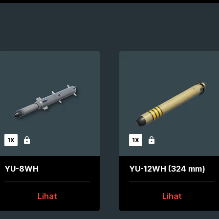
1X
1X
Terkunci
Terkunci
YU-8WH
YU-12WH (324 mm)
Lihat
Lihat