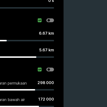
0
s
6.67
km
5.67
km
298 000
saran permukaan
172 000
aran bawah air