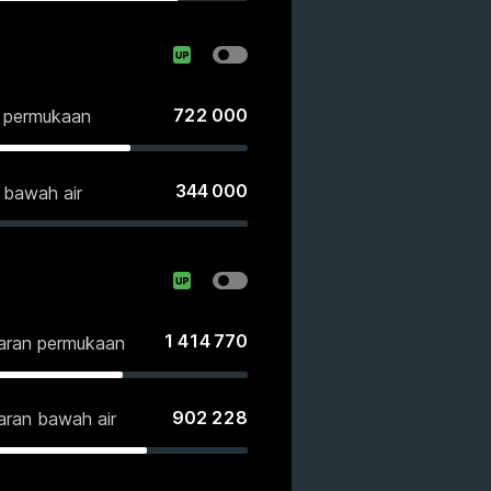
722 000
n permukaan
344 000
 bawah air
1 414 770
saran permukaan
902 228
aran bawah air