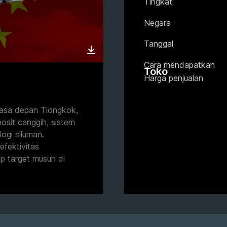
Tingkat
Negara
Tanggal
Cara mendapatkan
Toko
Harga penjualan
asa depan Tiongkok,
sit canggih, sistem
ogi siluman.
fektivitas
p target musuh di