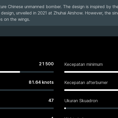
future Chinese unmanned bomber. The design is inspired by th
design, unveiled in 2021 at Zhuhai Airshow. However, the sin
es on the wings.
21 500
Kecepatan minimum
81.64
knots
Kecepatan afterburner
47
Ukuran Skuadron