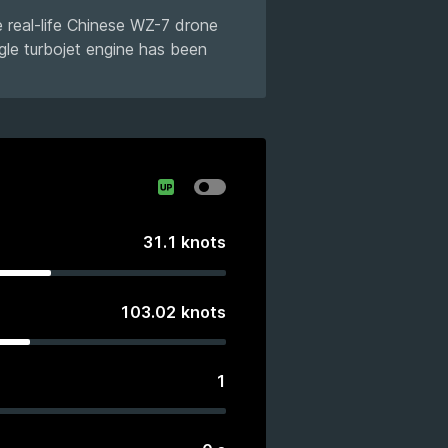
e real-life Chinese WZ-7 drone
gle turbojet engine has been
31.1
knots
103.02
knots
1