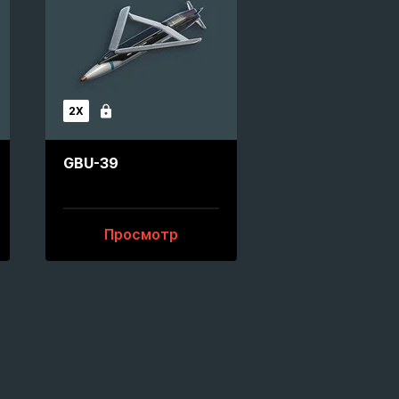
2X
Заблокирован
GBU-39
Просмотр