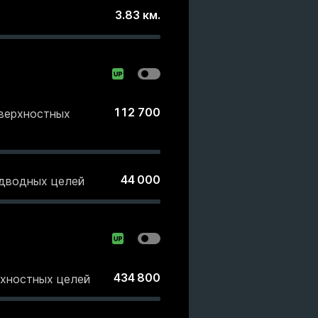
3.83
км.
112 700
оверхностных
44 000
одводных целей
434 800
рхностных целей