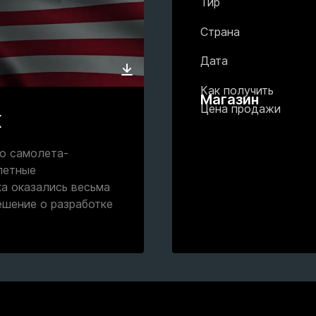
Тир
Страна
Дата
Как получить
Магазин
Цена продажи
X
го самолета-
летные
а оказались весьма
ешение о разработке