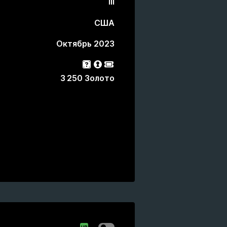
III
США
Октябрь 2023
Гача
лутбокс
Пропуск События
3 250 Золото