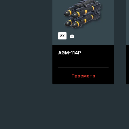
2X
Заблокирован
AGM-114P
Просмотр