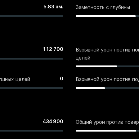
5.83
км.
Заметность с глубины
112 700
Взрывной урон против п
целей
0
ушных целей
Взрывной урон против п
434 800
Общий урон против пове