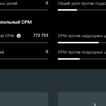
0
ных целей
Общий урон против подв
циальный DPM
772 753
ный DPM
DPM против надводных 
0
ей
DPM против подводных 