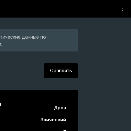
тические данные по
.
Сравнить
и
Дрон
Эпический