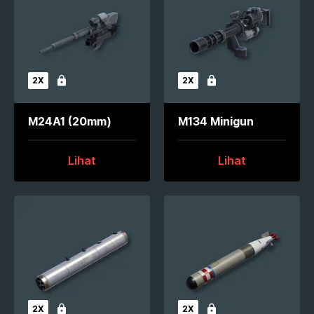
2X
2X
Terkunci
Terkunci
M24A1 (20mm)
M134 Minigun
Lihat
Lihat
2X
2X