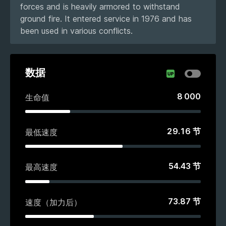
forces and is heavily armored to withstand
ground fire. It entered service in 1976 and has
been used in various conflicts.
数据
8 000
生命值
29.16
节
最低速度
54.43
节
最高速度
73.87
节
速度（加力后）