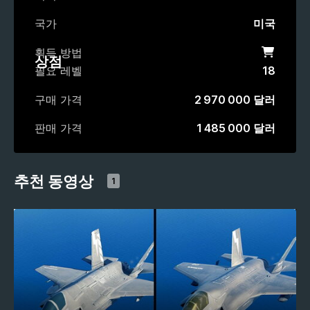
국가
미국
획득 방법
상점
상점
필요 레벨
18
구매 가격
2 970 000 달러
판매 가격
1 485 000 달러
추천 동영상
1