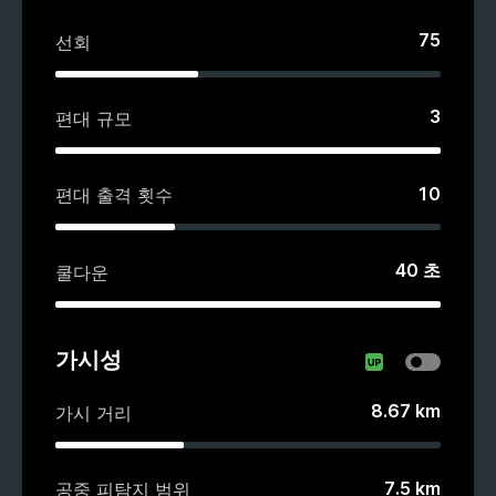
75
선회
3
편대 규모
10
편대 출격 횟수
40
초
쿨다운
가시성
8.67
km
가시 거리
7.5
km
공중 피탐지 범위