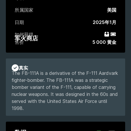
所属国家
美国
日期
2025年1月
如何获得
礼包
活动通
军火商店
售价
5 000 黄金
真实
The FB-111A is a derivative of the F-111 Aardvark
fighter-bomber. The FB-111A was a strategic
bomber variant of the F-111, capable of carrying
nuclear weapons. It was designed in the 60s and
served with the United States Air Force until
1998.