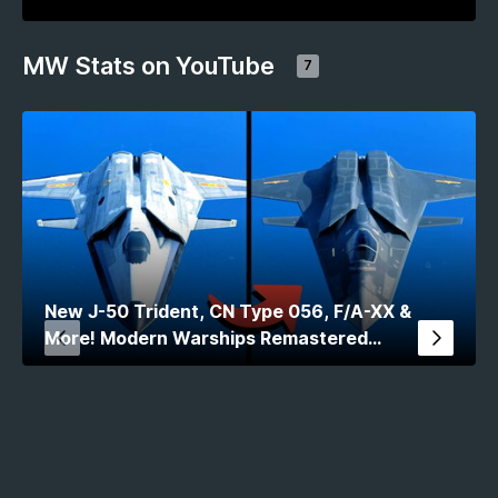
MW Stats on YouTube
7
New J-50 Trident, CN Type 056, F/A-XX &
More! Modern Warships Remastered
Comparison