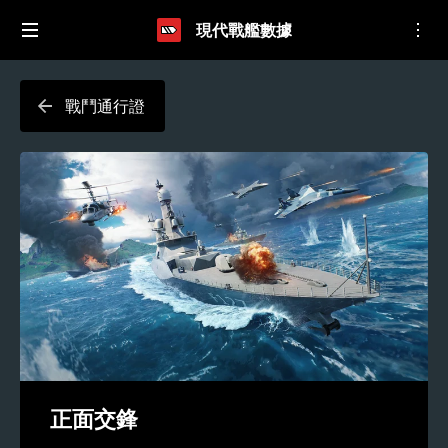
現代戰艦數據
戰鬥通行證
正面交鋒