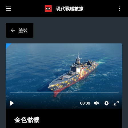
現代戰艦數據
塗裝
金色骷髏