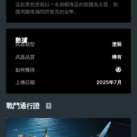
這款黑色塗裝以一名倒楣海盜的骷髏為主題，骷
髏周圍堆滿閃閃發亮的金幣。
數據
武器類型
塗裝
武器品質
稀有
如何獲得
戰鬥通
上傳日期
2025年7月
戰鬥通行證
1