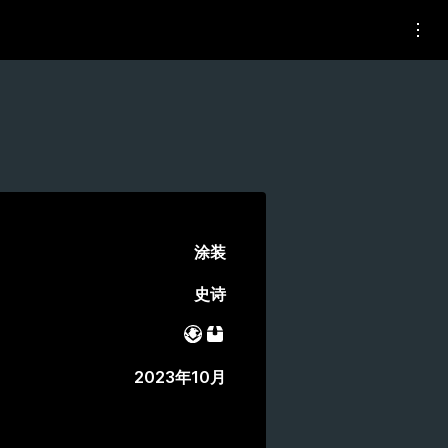
涂装
史诗
战斗通行证
礼包
2023年10月