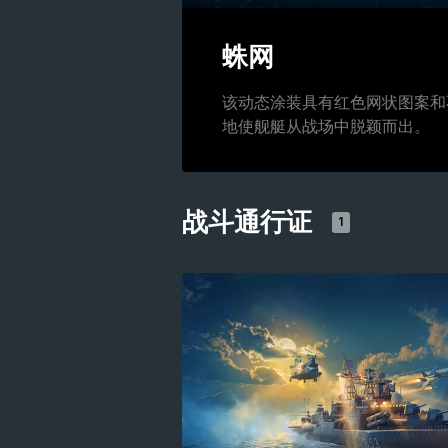
蛛网
该动态涂装具有红色网状图案和
地使舰艇从战场中脱颖而出。
战斗通行证
1