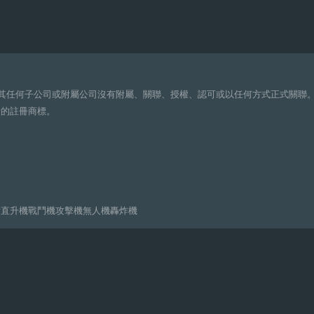
任何子公司或附屬公司沒有附屬、關聯、授權、認可或以任何方式正式關聯。 Modern Warships 的名稱以及任何相
者的註冊商標。
備
直升機
戰鬥機
攻擊機
無人機
轟炸機