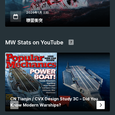
2026年1月
活動
聯盟衝突
MW Stats on YouTube
7
CN Tianjin / CVX Design Study 3C – Did You
Know Modern Warships?