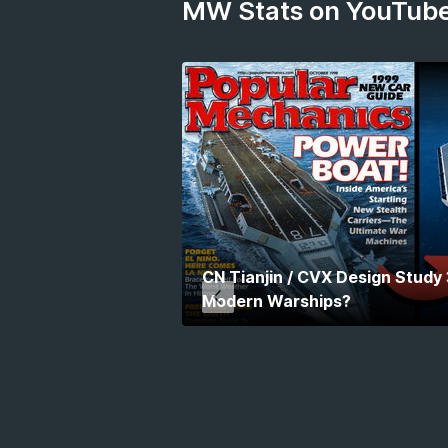
MW Stats on YouTub
CN Tianjin / CVX Design Study
Modern Warships?