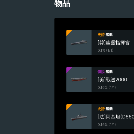
物品
史詩
艦艇
[韓]幽靈指揮官
0.1% (1/1)
傳說
艦艇
[美]戰巡2000
0.16% (1/1)
史詩
艦艇
[法]阿基坦(D650
0.16% (1/1)