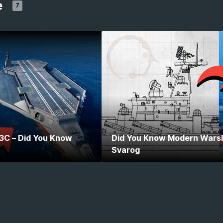
e
7
 3C – Did You Know
Did You Know Modern Warshi
Svarog