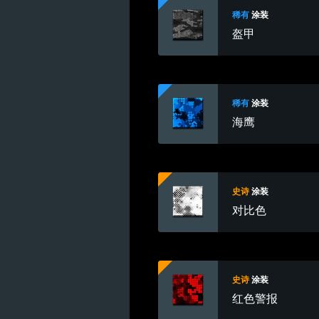
稀有
涂装
盔甲
稀有
涂装
海鹰
史诗
涂装
对比色
史诗
涂装
红色警报