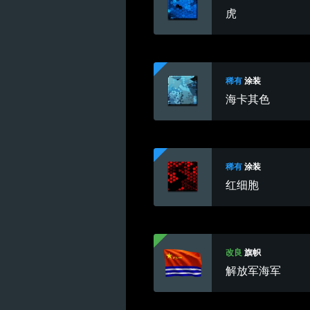
虎
稀有
涂装
海卡其色
稀有
涂装
红细胞
改良
旗帜
解放军海军