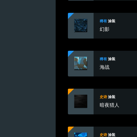
稀有
涂装
幻影
稀有
涂装
海战
史诗
涂装
暗夜猎人
史诗
涂装