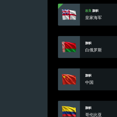
改良
旗帜
皇家海军
旗帜
白俄罗斯
旗帜
中国
旗帜
哥伦比亚