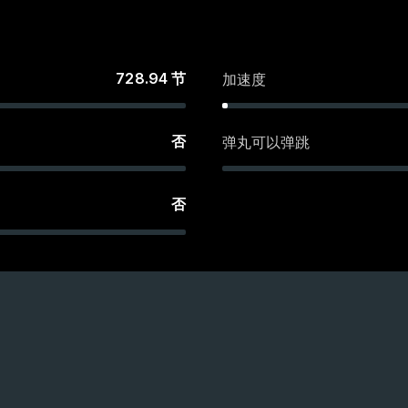
728.94
节
加速度
否
弹丸可以弹跳
否