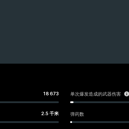
18 673
单次爆发造成的武器伤害
2.5
千米
弹药数