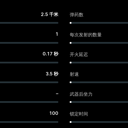
2.5
千米
弹药数
1
每次发射的数量
0.17
秒
开火延迟
3.5
秒
射速
–
武器后坐力
100
锁定时间