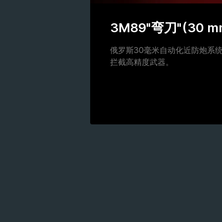
3M89"弯刀"(30 m
俄罗斯30毫米自动化近防炮系
拦截高精度武器。