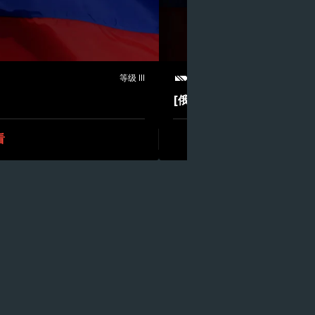
等级 III
传说
巡洋舰
[俄]伊萨科夫海军上将
看