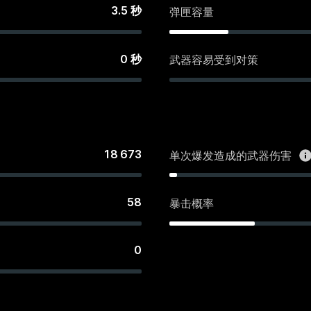
3.5
秒
弹匣容量
0
秒
武器容易受到对策
18 673
单次爆发造成的武器伤害
58
暴击概率
0