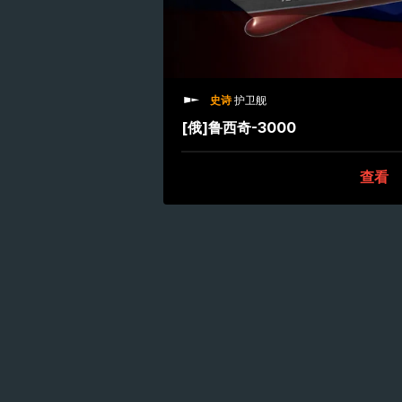
史诗
护卫舰
[俄]鲁西奇-3000
查看