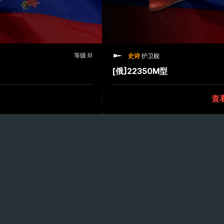
等级 III
史诗
护卫舰
[俄]22350M型
查