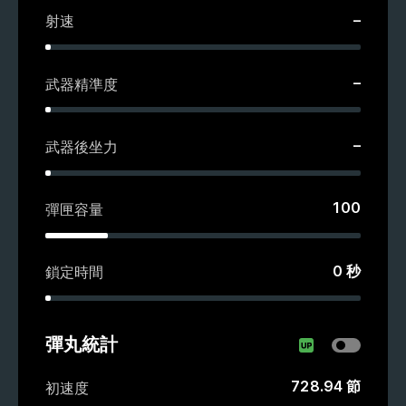
–
射速
–
武器精準度
–
武器後坐力
100
彈匣容量
0
秒
鎖定時間
彈丸統計
728.94
節
初速度