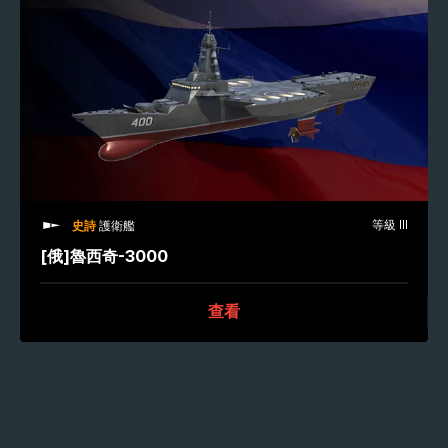
等級 III
史詩
護衛艦
[俄]魯西奇-3000
查看