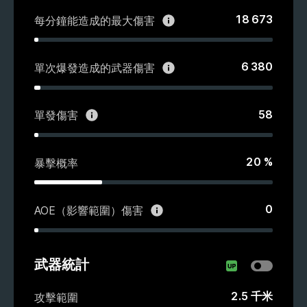
18 673
每分鐘能造成的最大傷害
6 380
單次爆發造成的武器傷害
58
單發傷害
20
%
暴擊概率
0
AOE（影響範圍）傷害
武器統計
2.5
千米
攻擊範圍