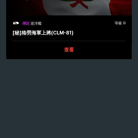
等級 III
傳說
巡洋艦
[秘]格勞海軍上將(CLM-81)
查看