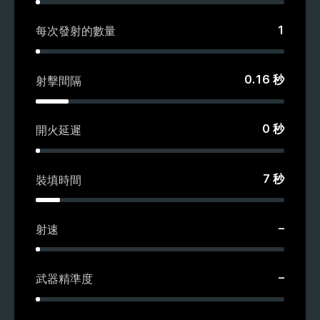
1
每次發射的數量
0.16
秒
射擊間隔
0
秒
開火延遲
7
秒
裝填時間
–
射速
–
武器精準度