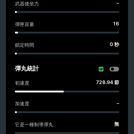
–
武器後坐力
16
彈匣容量
0
秒
鎖定時間
彈丸統計
728.94
節
初速度
–
加速度
無
它是一種制導彈丸