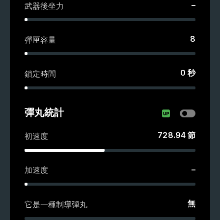
–
武器後坐力
8
彈匣容量
0
秒
鎖定時間
彈丸統計
728.94
節
初速度
–
加速度
無
它是一種制導彈丸