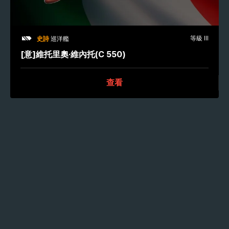
等級 III
史詩
巡洋艦
[意]維托里奧·維內托(C 550)
查看