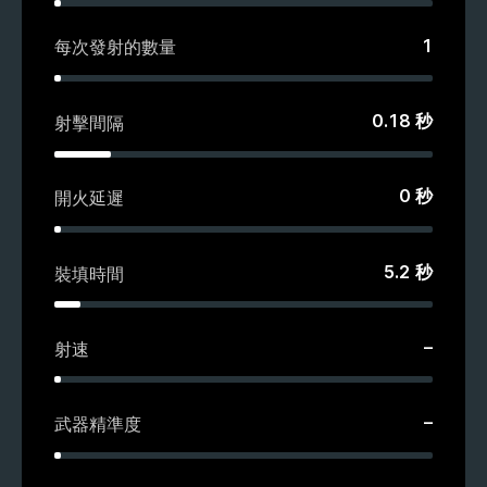
1
每次發射的數量
0.18
秒
射擊間隔
0
秒
開火延遲
5.2
秒
裝填時間
–
射速
–
武器精準度