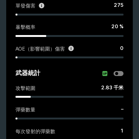
275
單發傷害
20
%
暴擊概率
0
AOE（影響範圍）傷害
武器統計
2.83
千米
攻擊範圍
–
彈藥數量
1
每次發射的彈藥數