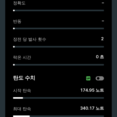
–
정확도
–
반동
2
장전 당 발사 횟수
0
초
락온 시간
탄도 수치
174.95
노트
시작 탄속
340.17
노트
최대 탄속