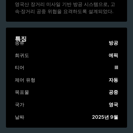
영국산 장거리 미사일 기반 방공 시스템으로, 고
속·장거리 공중 위협을 요격하도록 설계되었다.
특징
종류
방공
희귀도
에픽
티어
III
제어 유형
자동
목표물
공중
국가
영국
날짜
2025년 9월