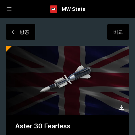
MW Stats
방공
비교
Aster 30 Fearless