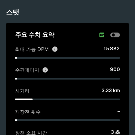
스탯
주요 수치 요약
15 882
최대 가능 DPM
900
순간데미지
3.33
km
사거리
–
재장전 횟수
3
초
장전 소요 시간