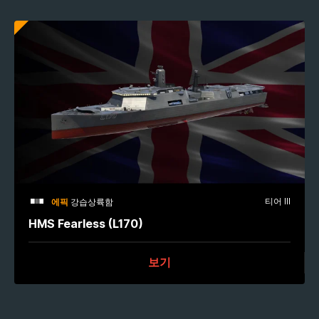
티어 III
에픽
강습상륙함
HMS Fearless (L170)
보기