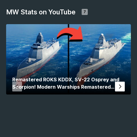
MW Stats on YouTube
7
Remastered ROKS KDDX, SV-22 Osprey and
Scorpion! Modern Warships Remastered
Comparison