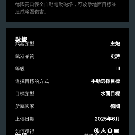
德國高口徑全自動電動砲塔，可攻擊地面目標並
造成範圍傷害。
數據
武器類型
主炮
武器品質
史詩
等級
III
選擇目標的方式
手動選擇目標
目標類型
水面目標
所屬國家
德國
上傳日期
2025年6月
如何獲得
戰鬥通行證
市場
戰利品箱
活動通