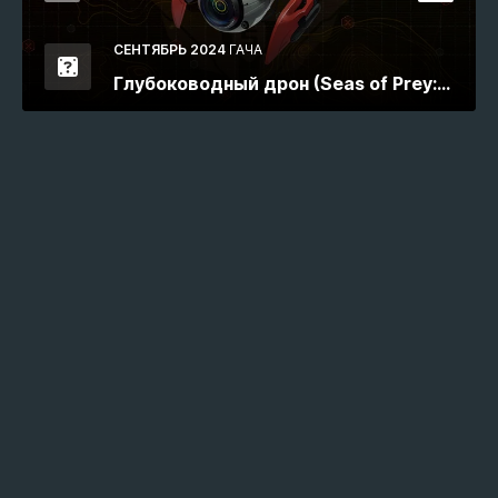
СЕНТЯБРЬ 2024
ГАЧА
Глубоководный дрон (Seas of Prey:
Темные воды)