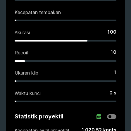
–
Kecepatan tembakan
100
Akurasi
10
Recoil
1
Ukuran klip
0
s
Waktu kunci
Statistik proyektil
1 020.52
knots
Kecepatan awal proyektil