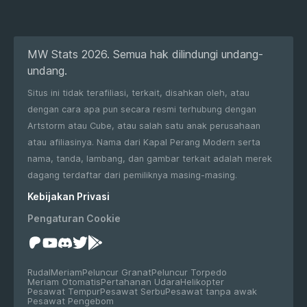
MW Stats 2026. Semua hak dilindungi undang-
undang.
Situs ini tidak terafiliasi, terkait, disahkan oleh, atau
dengan cara apa pun secara resmi terhubung dengan
Artstorm atau Cube, atau salah satu anak perusahaan
atau afiliasinya. Nama dari Kapal Perang Modern serta
nama, tanda, lambang, dan gambar terkait adalah merek
dagang terdaftar dari pemiliknya masing-masing.
Kebijakan Privasi
Pengaturan Cookie
Rudal
Meriam
Peluncur Granat
Peluncur Torpedo
Meriam Otomatis
Pertahanan Udara
Helikopter
Pesawat Tempur
Pesawat Serbu
Pesawat tanpa awak
Pesawat Pengebom