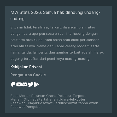
MW Stats 2026. Semua hak dilindungi undang-
undang.
Situs ini tidak terafiliasi, terkait, disahkan oleh, atau
dengan cara apa pun secara resmi terhubung dengan
Artstorm atau Cube, atau salah satu anak perusahaan
atau afiliasinya. Nama dari Kapal Perang Modern serta
nama, tanda, lambang, dan gambar terkait adalah merek
dagang terdaftar dari pemiliknya masing-masing.
Kebijakan Privasi
Pengaturan Cookie
Rudal
Meriam
Peluncur Granat
Peluncur Torpedo
Meriam Otomatis
Pertahanan Udara
Helikopter
Pesawat Tempur
Pesawat Serbu
Pesawat tanpa awak
Pesawat Pengebom