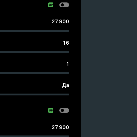
27 900
16
1
Да
27 900