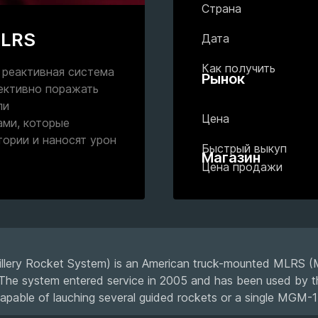
Страна
MLRS
Дата
Как получить
 реактивная система
Рынок
ективно поражать
ли
Цена
ми, которые
ории и наносят урон
Быстрый выкуп
Магазин
Цена продажи
llery Rocket System) is an American truck-mounted MLRS (
The system entered service in 2005 and has been used by t
s capable of lauching several guided rockets or a single MGM