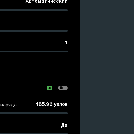
Автоматический
–
1
485.96
узлов
снаряда
Да