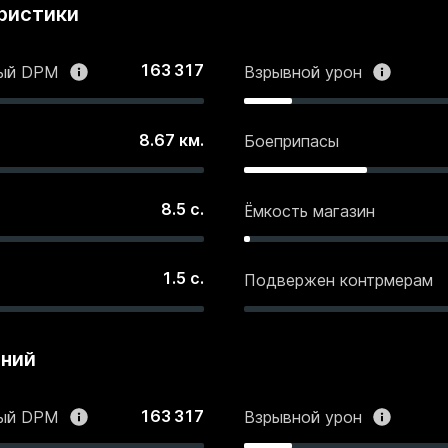
ристики
163 317
ный DPM
Взрывной урон
8.67
км.
Боеприпасы
8.5
с.
Ёмкость магазин
1.5
с.
Подвержен контрмерам
ений
163 317
ный DPM
Взрывной урон