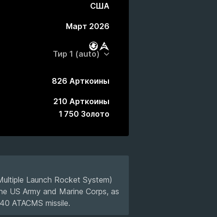
США
Март 2026
Боевой пропуск
Рынок
826 Арткоины
210 Арткоины
1 750 Золото
Multiple Launch Rocket System)
he US Army and Marine Corps, as
-140 ATACMS missile.