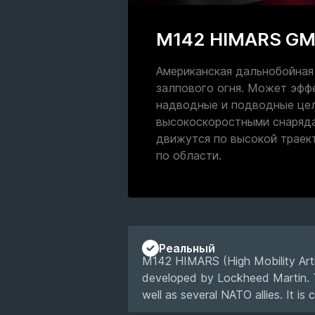
M142 HIMARS G
Американская дальнобойная
залпового огня. Может эфф
надводные и подводные це
высокоскоростными снаряда
движутся по высокой траект
по области.
Реальный
M142 HIMARS (High Mobility Arti
developed by Lockheed Martin. 
well as several NATO allies. It i