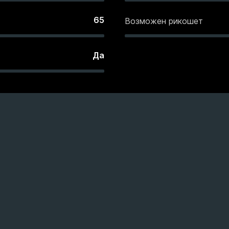
65
Возможен рикошет
Да