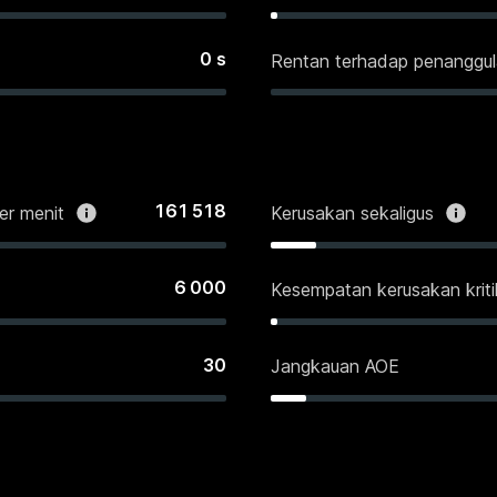
0
s
Rentan terhadap penanggu
161 518
er menit
Kerusakan sekaligus
6 000
Kesempatan kerusakan kriti
30
Jangkauan AOE