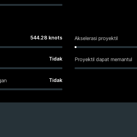
544.28
knots
Akselerasi proyektil
Tidak
Proyektil dapat memantul
Tidak
gan