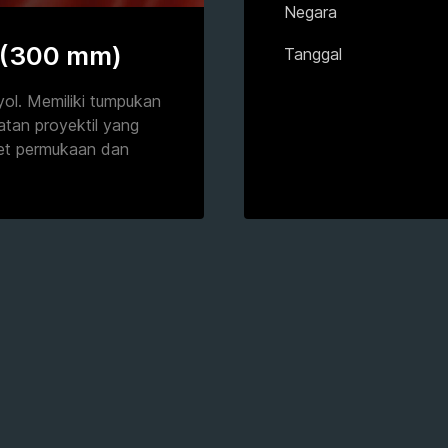
Negara
 (300 mm)
Tanggal
yol. Memiliki tumpukan
tan proyektil yang
et permukaan dan