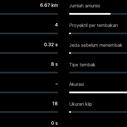
6.67
km
Jumlah amunisi
4
Proyektil per tembakan
0.32
s
Jeda sebelum menembak
8
s
Tipe tembak
–
Akurasi
18
Ukuran klip
0
s