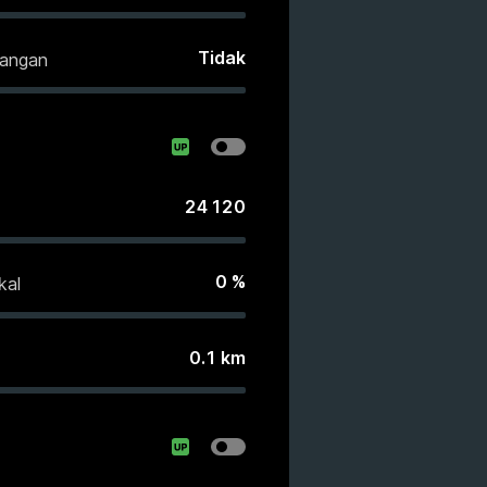
Tidak
langan
24 120
0
%
kal
0.1
km