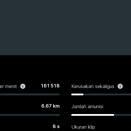
161 518
er menit
Kerusakan sekaligus
6.67
km
Jumlah amunisi
8
s
Ukuran klip