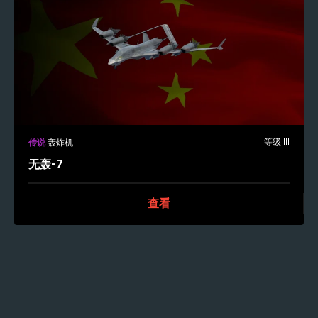
等级 III
传说
轰炸机
无轰-7
查看