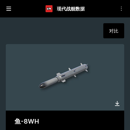
现代战舰数据
对比
鱼-8WH