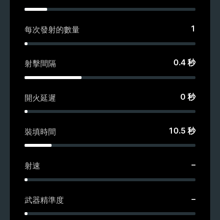
1
每次發射的數量
0.4
秒
射擊間隔
0
秒
開火延遲
10.5
秒
裝填時間
–
射速
–
武器精準度