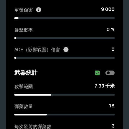
9 000
單發傷害
0
%
暴擊概率
0
AOE（影響範圍）傷害
武器統計
7.33
千米
攻擊範圍
18
彈藥數量
3
每次發射的彈藥數