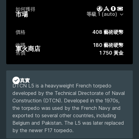
如何獲得
戰鬥通行證
市場
戰利品箱
活動通
市場
價格
408 藝術硬幣
收購
180 藝術硬幣
軍火商店
售價
1 750 黃金
真實
DTCN L5 is a heavyweight French torpedo
developed by the Technical Directorate of Naval
Construction (DTCN). Developed in the 1970s,
the torpedo was used by the French Navy and
exported to several other countries, including
Belgium and Pakistan. The L5 was later replaced
by the newer F17 torpedo.