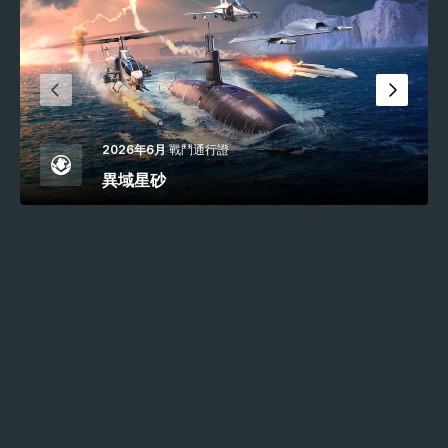
2026年6月
戰鬥通行證
異域星砂