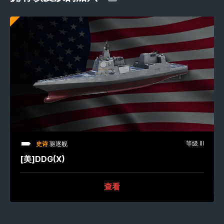
等级 III
史诗
驱逐舰
[美]DDG(X)
查看