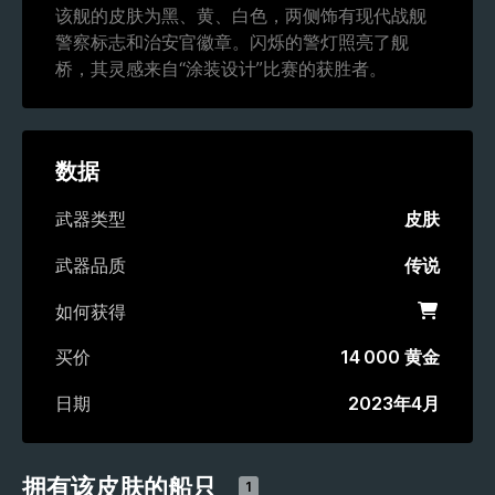
该舰的皮肤为黑、黄、白色，两侧饰有现代战舰
警察标志和治安官徽章。闪烁的警灯照亮了舰
桥，其灵感来自“涂装设计”比赛的获胜者。
数据
武器类型
皮肤
武器品质
传说
如何获得
军火商
买价
14 000 黄金
日期
2023年4月
拥有该皮肤的船只
1