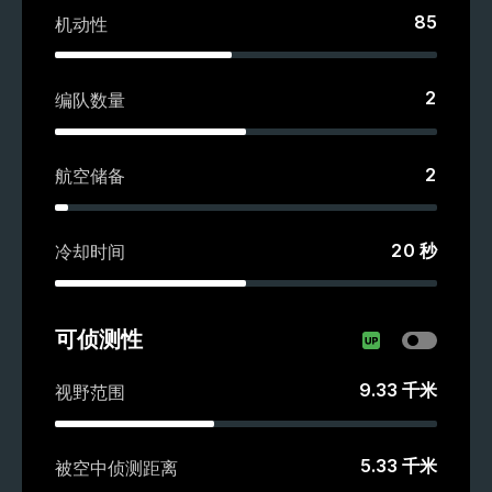
85
机动性
2
编队数量
2
航空储备
20
秒
冷却时间
可侦测性
9.33
千米
视野范围
5.33
千米
被空中侦测距离