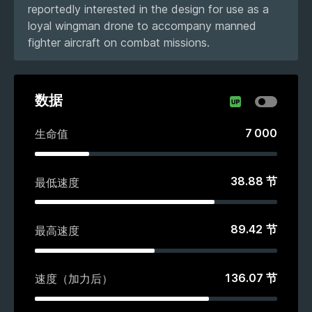
reportedly interested in the design for use as a
loyal wingman drone to accompany manned
fighter aircraft on combat missions.
数据
7 000
生命值
38.88
节
最低速度
89.42
节
最高速度
136.07
节
速度（加力后）