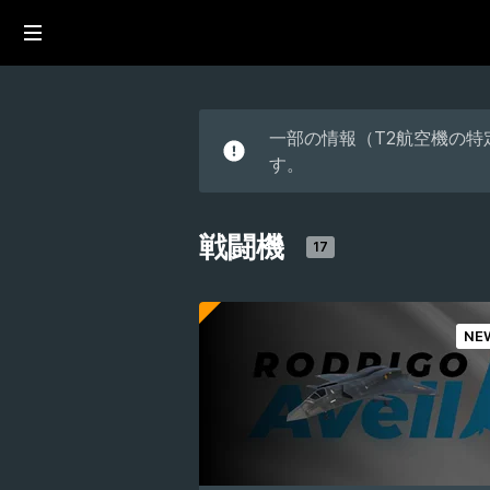
一部の情報（T2航空機の
す。
戦闘機
17
NE