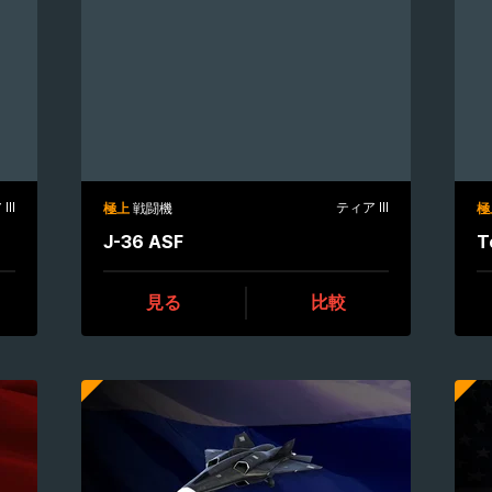
III
ティア III
極上
戦闘機
極
J-36 ASF
T
見る
比較