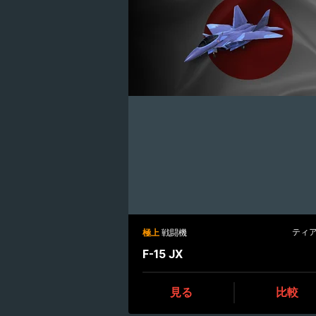
ティア 
極上
戦闘機
F-15 JX
見る
比較