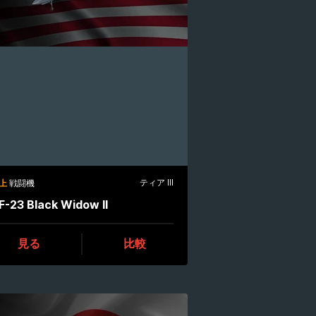
ティア III
上
戦闘機
F-23 Black Widow II
見る
比較