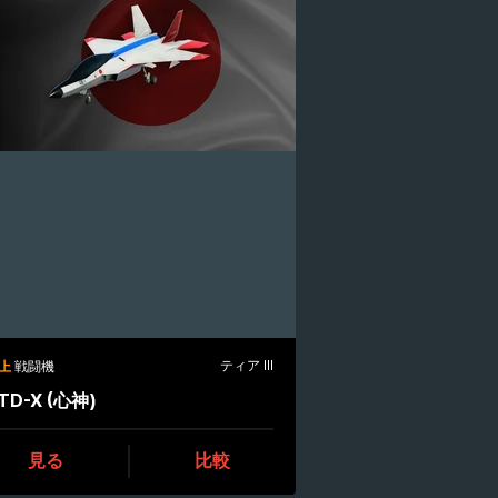
ティア III
上
戦闘機
TD-X (心神)
見る
比較