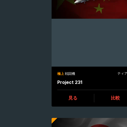
ティア 
極上
戦闘機
Project 231
見る
比較