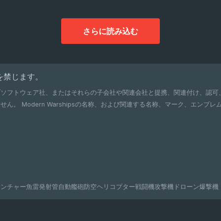
さらに読み込む
複製を禁じます。
ブソフトウェア社、またはそれらの子会社や関連会社と提携、関連付け、認可
れぞれの所有者の登録商標
ランチャー
魚雷発射管
自動艦砲
防空
ヘリコプター
戦闘機
攻撃機
ドローン
爆撃機