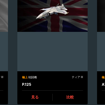
III
ティア III
極上
戦闘機
極
P.125
A
見る
比較