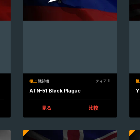
III
ティア III
極上
戦闘機
極
ATN-51 Black Plague
Y
見る
比較