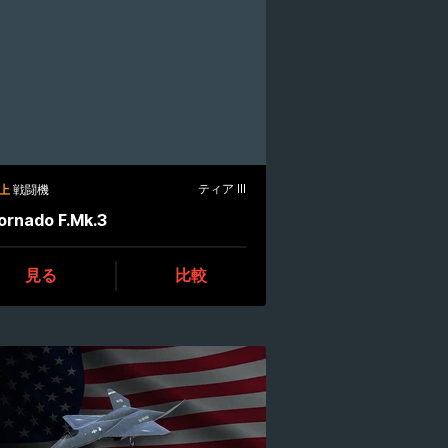
ティア III
上
戦闘機
ornado F.Mk.3
見る
比較