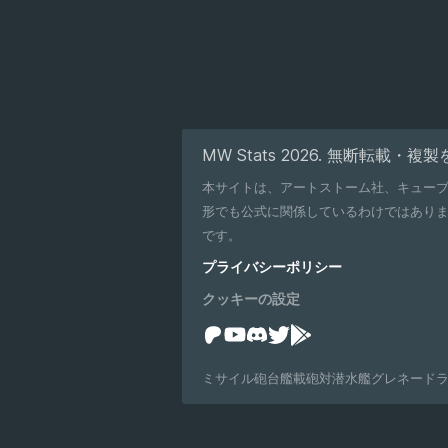
MW Stats 2026. 無断転載・
本サイトは、アートストーム社、キュー
形でも公式に関係しているわけではありません。 Modern Warshipsの名称、および関連する名称、マーク、エンブレム、画像は、そ
です。
プライバシーポリシー
クッキーの設定
ミサイル砲台
艦載砲
対潜水艦グレネード