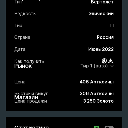
Тип
Вертолет
Редкость
Эпический
Тир
III
Страна
Россия
Дата
Июнь 2022
Как получить
Боевой пр
Рынок
Рынок
Цена
406 Арткоины
Быстрый выкуп
306 Арткоины
Магазин
Цена продажи
3 250 Золото
Статистика