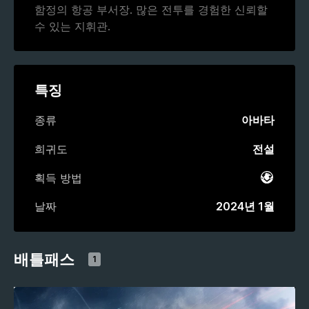
함정의 항공 부서장. 많은 전투를 경험한 신뢰할
수 있는 지휘관.
특징
종류
아바타
희귀도
전설
획득 방법
배틀패
날짜
2024년 1월
배틀패스
1