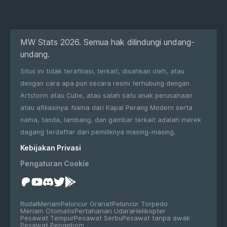
MW Stats 2026. Semua hak dilindungi undang-
undang.
Situs ini tidak terafiliasi, terkait, disahkan oleh, atau
dengan cara apa pun secara resmi terhubung dengan
Artstorm atau Cube, atau salah satu anak perusahaan
atau afiliasinya. Nama dari Kapal Perang Modern serta
nama, tanda, lambang, dan gambar terkait adalah merek
dagang terdaftar dari pemiliknya masing-masing.
Kebijakan Privasi
Pengaturan Cookie
Rudal
Meriam
Peluncur Granat
Peluncur Torpedo
Meriam Otomatis
Pertahanan Udara
Helikopter
Pesawat Tempur
Pesawat Serbu
Pesawat tanpa awak
Pesawat Pengebom