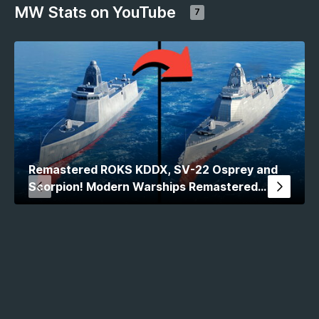
MW Stats on YouTube
7
Remastered ROKS KDDX, SV-22 Osprey and
Scorpion! Modern Warships Remastered
Comparison