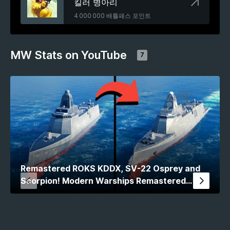
킬러 병아리
4 000 000 배틀패스 포인트
MW Stats on YouTube
7
Remastered ROKS KDDX, SV-22 Osprey and
Scorpion! Modern Warships Remastered
Comparison