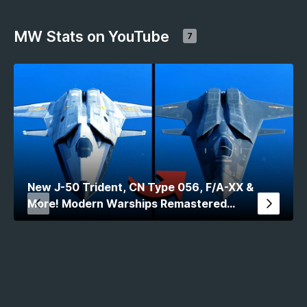
MW Stats on YouTube
7
New J-50 Trident, CN Type 056, F/A-XX &
More! Modern Warships Remastered
Comparison