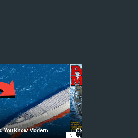
Did You Know Modern
CN Tianjin / CVX Design 
Modern Warships?