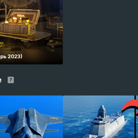
рь 2023)
e
7