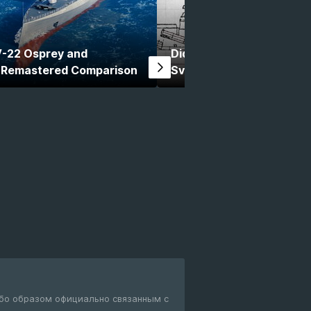
-22 Osprey and
Did You Know Modern War
s Remastered Comparison
Svarog
бо образом официально связанным с