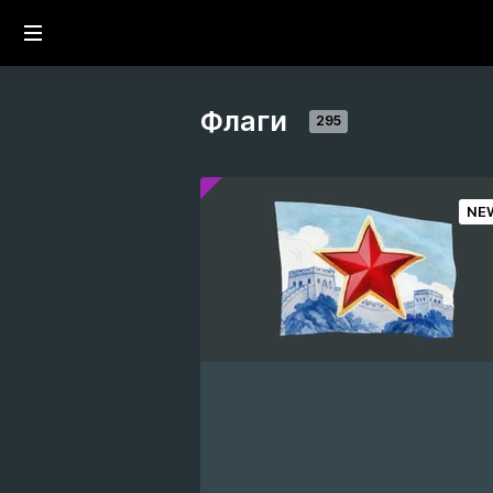
Флаги
295
NE