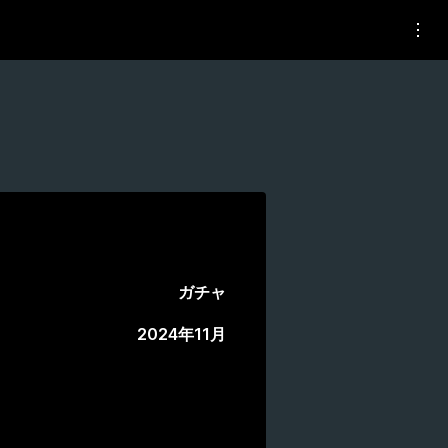
ガチャ
2024年11月