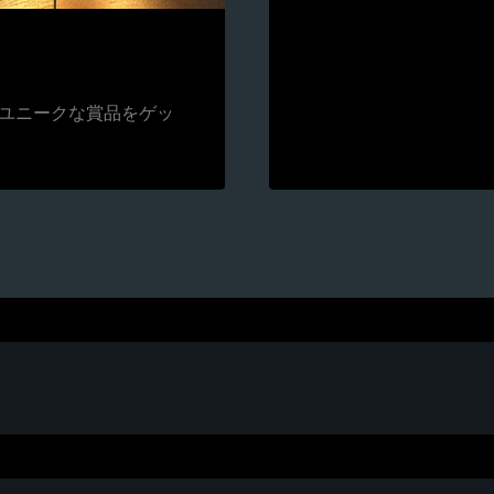
ユニークな賞品をゲッ