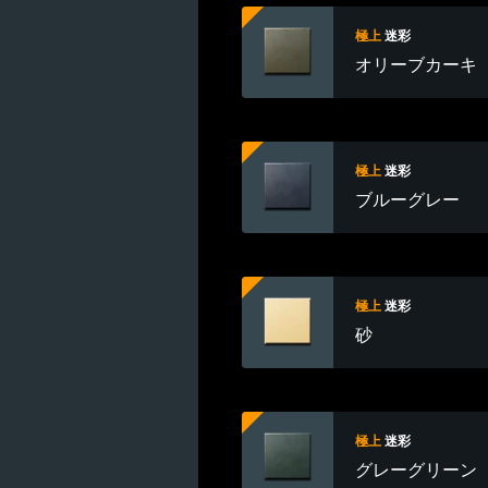
極上
迷彩
オリーブカーキ
極上
迷彩
ブルーグレー
極上
迷彩
砂
極上
迷彩
グレーグリーン