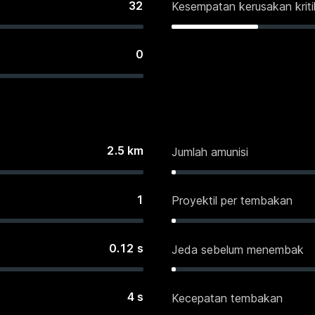
32
Kesempatan kerusakan kriti
0
2.5
km
Jumlah amunisi
1
Proyektil per tembakan
0.12
s
Jeda sebelum menembak
4
s
Kecepatan tembakan