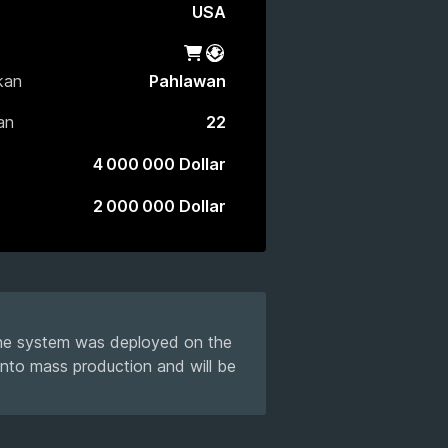
USA
Toko
Battlepass
kan
Pahlawan
an
22
4 000 000 Dollar
2 000 000 Dollar
he system was deployed on the
nto mass production and will be