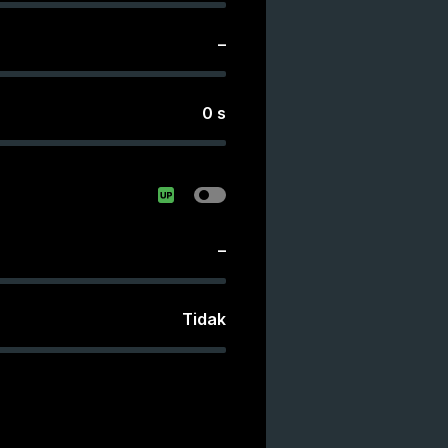
–
0
s
–
Tidak