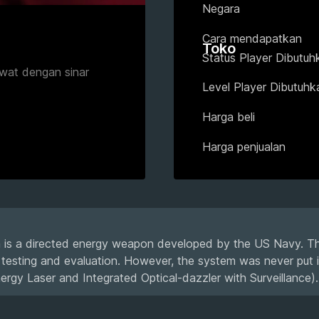
Negara
Cara mendapatkan
Toko
Status Player Dibutuh
wat dengan sinar
Level Player Dibutuhk
Harga beli
Harga penjualan
s a directed energy weapon developed by the US Navy. T
esting and evaluation. However, the system was never put i
rgy Laser and Integrated Optical-dazzler with Surveillance).