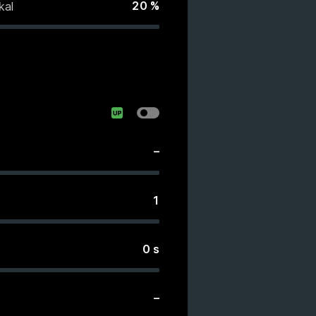
20
%
kal
–
1
0
s
–