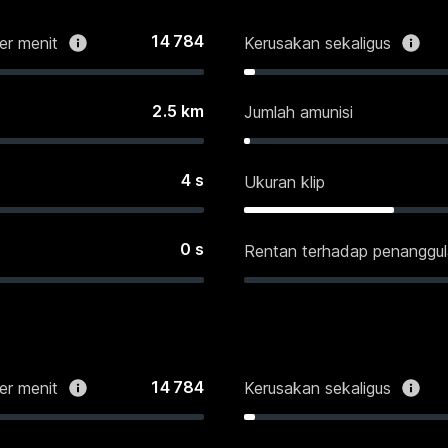
14 784
er menit
Kerusakan sekaligus
2.5
km
Jumlah amunisi
4
s
Ukuran klip
0
s
Rentan terhadap penanggu
14 784
er menit
Kerusakan sekaligus