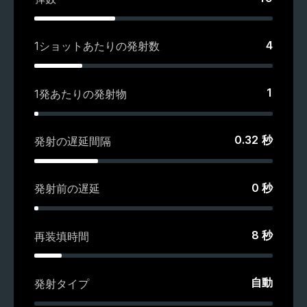
4
1ショットあたりの発射数
1
1発あたりの発射物
0.32
秒
発射の遅延間隔
0
秒
発射前の遅延
8
秒
再装填時間
自動
発射タイプ