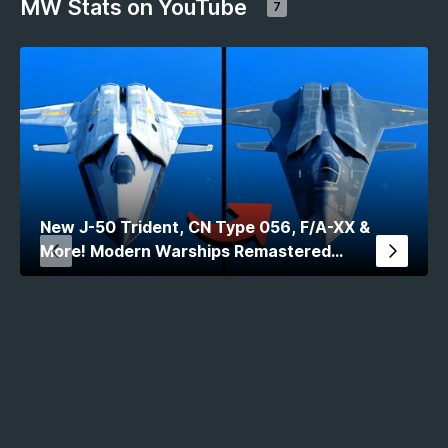
MW Stats on YouTube
7
New J-50 Trident, CN Type 056, F/A-XX &
More! Modern Warships Remastered
Comparison