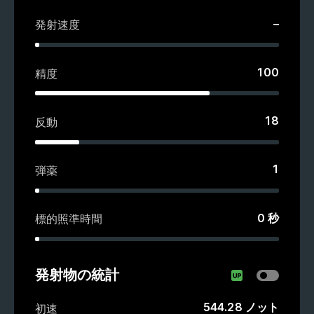
–
発射速度
100
精度
18
反動
1
弾薬
0
秒
標的照準時間
発射物の統計
544.28
ノット
初速