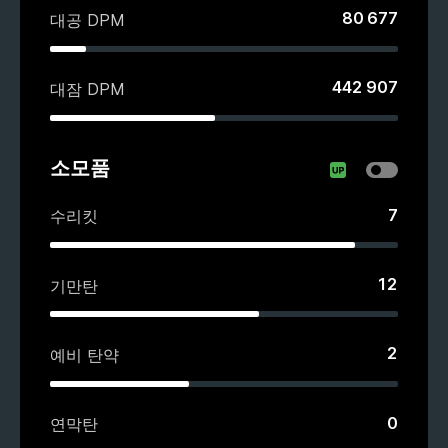
80 677
대공 DPM
442 907
대잠 DPM
소모품
7
수리킷
12
기만탄
2
예비 탄약
0
연막탄