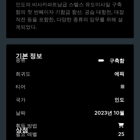
인도의 비사카파트남급 스텔스 유도미사일 구축
함의 첫 번째이자 기함급 함선. 공습 대항전, 대잠
작전 등을 포함한, 다양한 종류의 임무를 위해 설
계되었다.
기본 정보
종류
구축함
희귀도
에픽
티어
III
국가
인도
날짜
2023년 10월
획득 방법
상점
상점
필요 레벨
25