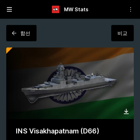
MW Stats
함선
비교
INS Visakhapatnam (D66)