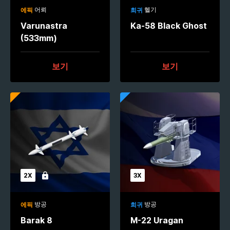
어뢰
헬기
에픽
희귀
Varunastra
Ka-58 Black Ghost
(533mm)
보기
보기
2X
3X
잠김
방공
방공
에픽
희귀
Barak 8
M-22 Uragan