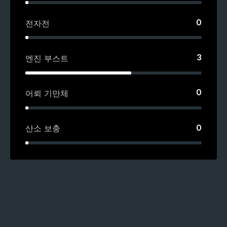
0
전자전
3
엔진 부스트
0
어뢰 기만체
0
산소 보충