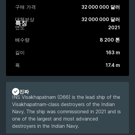
구매 가격
32 000 000 달러
대체보상
32 000 000 달러
특징
연도
2021
배수량
8 200 톤
길이
163 m
폭
17.4 m
진짜
INS Visakhapatnam (D66) is the lead ship of the
Visakhapatnam-class destroyers of the Indian
Navy. The ship was commissioned in 2021 and is
one of the largest and most advanced
destroyers in the Indian Navy.