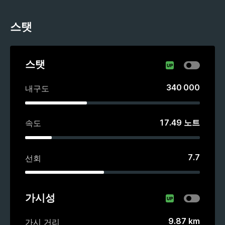
스탯
스탯
340 000
내구도
17.49
노트
속도
7.7
선회
가시성
9.87
km
가시 거리